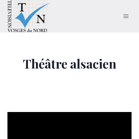
Aller
au
contenu
Théâtre alsacien