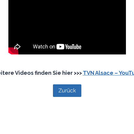
tere Videos finden Sie hier >>>
TVN Alsace – YouT
Zurück