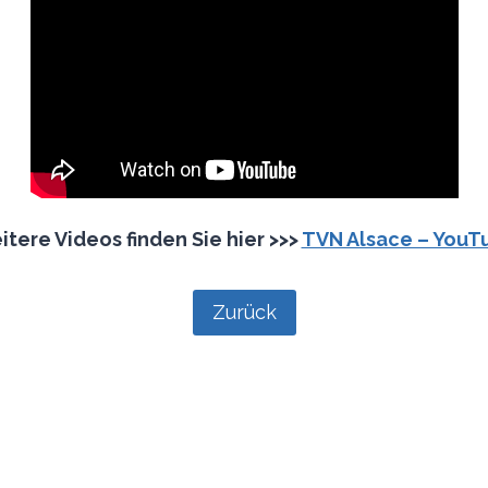
tere Videos finden Sie hier >>>
TVN Alsace – YouT
Zurück