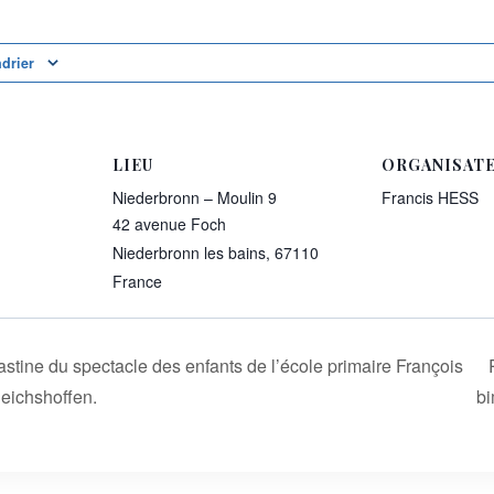
ndrier
LIEU
ORGANISAT
Niederbronn – Moulin 9
Francis HESS
42 avenue Foch
Niederbronn les bains
,
67110
France
stine du spectacle des enfants de l’école primaire François
eichshoffen.
b