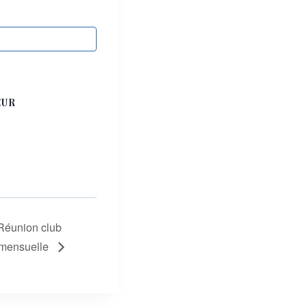
EUR
Réunion club
imensuelle