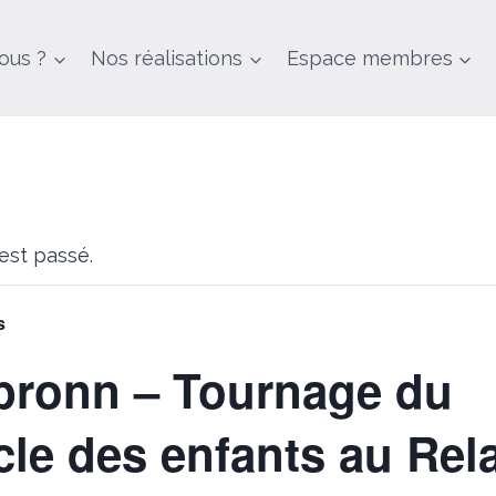
ous ?
Nos réalisations
Espace membres
st passé.
s
bronn – Tournage du
cle des enfants au Rel