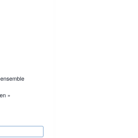
n ensemble
ien »